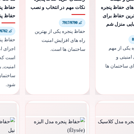
های حفاظ پنجره
نکات مهم در انتخاب و نصب
حفاظ پنج
هترین حفاظ برای
حفاظ پ
کد 7917/9790
بایی منزل شم
حفاظ پنجره یکی از بهترین
کد 9630/6762
حفاظ پن
راه های افزایش امنیت
 یکی از مهم
اجزای ام
ساختمان ها است.
امنیتی و
است که ع
ای ساختمان ها
امنیت, ب
ساختمان
شود.