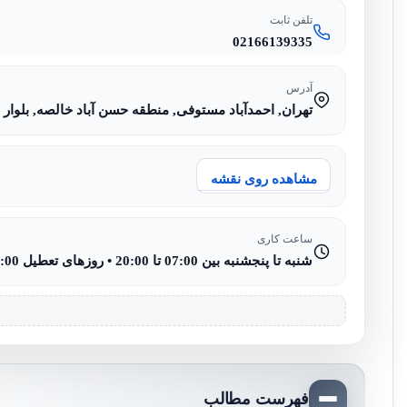
تلفن ثابت
02166139335
آدرس
تهران, احمدآباد مستوفی, منطقه حسن آباد خالصه, بلوار شه
مشاهده روی نقشه
ساعت کاری
شنبه تا پنجشنبه بین 07:00 تا 20:00 • روزهای تعطیل 08:00 تا 15:00
فهرست مطالب