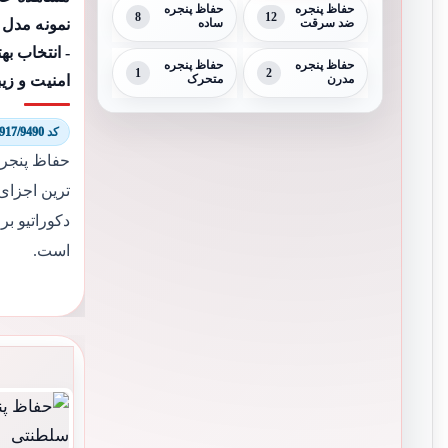
حفاظ پنجره
حفاظ پنجره
8
12
نمونه مدل 
ضد سرقت
ساده
- انتخاب ب
حفاظ پنجره
حفاظ پنجره
1
2
امنیت و زی
مدرن
متحرک
کد 8917/9490
حفاظ پنجره
ترین اجزای 
دکوراتیو بر
است.