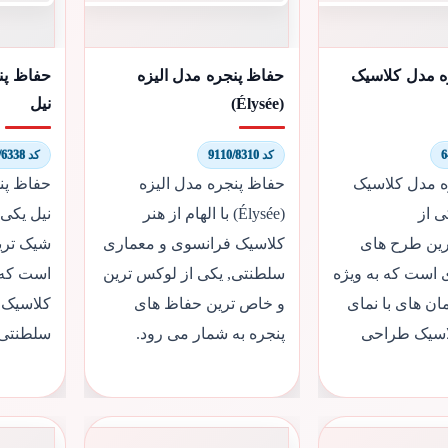
ه مدل کلاسیک
حفاظ پنجره مدل الیزه
حفاظ پن
(Élysée)
نیل
کد 9110/8310
کد 9388/6338
ه مدل کلاسیک
حفاظ پنجره مدل الیزه
حفاظ پن
 از
(Élysée) با الهام از هنر
نیل یکی 
رین طرح های
کلاسیک فرانسوی و معماری
شیک تری
است که به ویژه
سلطنتی, یکی از لوکس ترین
است که ب
ان های با نمای
و خاص ترین حفاظ های
کلاسیک و
اسیک طراحی
پنجره به شمار می رود.
سلطنتی