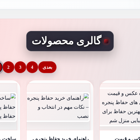
گالری محصولات
بعدی
4
3
2
کس و قیمت
راهنمای خرید حفاظ پنجره -
ساخت مد