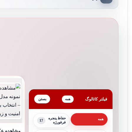
فیلتر کاتالوگ
همه
حفاظ پنجره
همه
17
فرفورژه
مشاهده ع