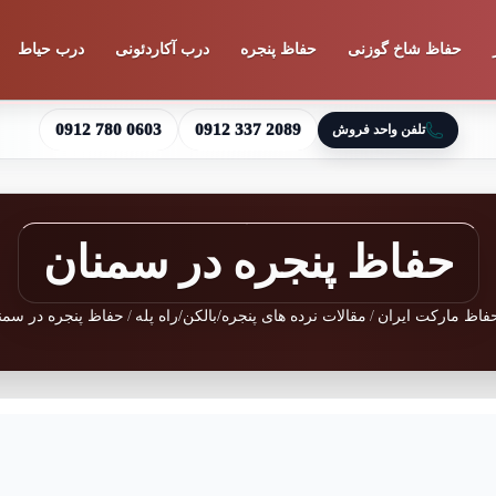
حفاظ شاخ گوزنی
حفاظ پنجره
درب آکاردئونی
درب حیاط
0912 780 0603
0912 337 2089
تلفن واحد فروش
حفاظ پنجره در سمنان
اظ مارکت ایران
/
مقالات نرده های پنجره/بالکن/راه پله
/
حفاظ پنجره در سمن