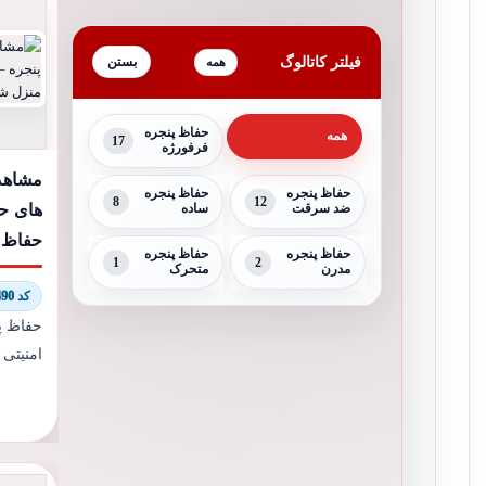
فیلتر کاتالوگ
همه
حفاظ پنجره
همه
17
فرفورژه
مشاهد
حفاظ پنجره
حفاظ پنجره
8
12
های حف
ضد سرقت
ساده
حفاظ ب
حفاظ پنجره
حفاظ پنجره
1
2
مدرن
متحرک
کد 8917/9490
حفاظ پ
امنیتی 