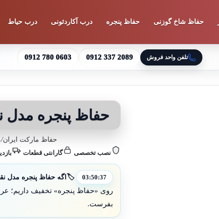
حفاظ شاخ گوزنی
حفاظ پنجره
درب آکاردئونی
درب حیاط
0912 780 0603
0912 337 2089
تلفن واحد فروش
حفاظ پنجره مدل ن
حفاظ مارکت ایران
/
م
نصب تخصصی
گارانتی قطعات
بازدی
🏷️
اگه حفاظ پنجره مدل نقش
03:50:34
روی «حفاظ پنجره» تخفیف داریم؛ عرض 
بفرست.