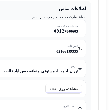
اطلاعات تماس
حفاظ مارکت » حفاظ پنجره مدل نقشینه
کارشناس فروش
0912
7800603
تلفن ثابت
02166139335
آدرس
تهران, احمدآباد مستوفی, منطقه حسن آباد خالصه, بلوا
مشاهده روی نقشه
ساعت کاری