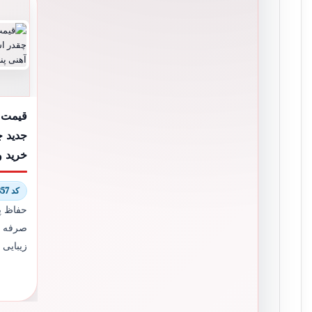
قیمت 
جدید چ
خرید و
کد 9576/8357
حفاظ پن
صرفه تر
زیبایی