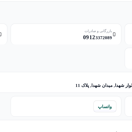
بازرگانی و صادرات
0912
3372089
ر شهدا, میدان شهدا, پلاک 11
واتساپ