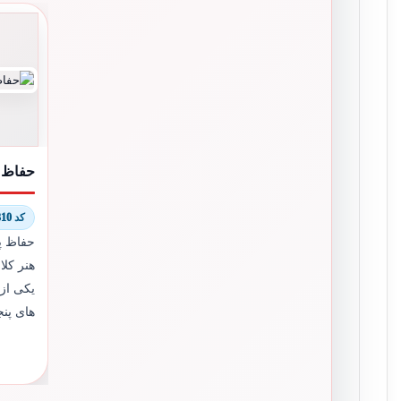
حفاظ پنج
کد 9110/8310
هنر کل
یکی از
های پنج