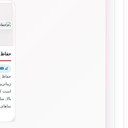
حفاظ پ
کد 6097/8809
حفاظ پن
زیباتری
است که
بالا, 
نماهای