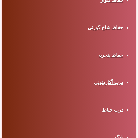
حفاظ دیوار
حفاظ شاخ گوزنی
حفاظ پنجره
درب آکاردئونی
درب حیاط
بلاگ