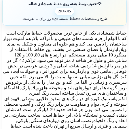
💡
تخفیف وسط هفته روی حفاظ شمشادی فعاله.
20:47:04
طرح و مشخصات «حفاظ شمشادی» رو برای ما بفرست.
حفاظ شمشادی
یکی از خاص ترین محصولات حفاظ مارکت است
که با الهام از فرم شمشادهای طبیعی و با تراکم بالا, هم امنیت دیوار
ساختمان را تأمین می کند و هم جلوه ای متفاوت و شکیل به نمای
ویلا, آپارتمان یا فضای صنعتی می بخشد. این حفاظ با استفاده از
میلگرد 10 میلی متری مستحکم, در ارتفاع های 80, 100 و 120
سانتی متر و طول هر شاخه 2 متر تولید می شود. تراکم 42 گل در
هر متر با آرایش 14 ردیف شاخه اصلی و 3 ردیف عرضی در بخش
فوقانی, مانعی قوی و بازدارنده برای عبور افراد و حیوانات ایجاد می
کند. گل های تزئینی میانی نه تنها امنیت را بالا می برد, بلکه حس
سرسبزی و زیبایی را القا می کند و این مدل را به یکی از پرفروش
ترین گزینه ها برای دیوارهای بلند و محوطه های ویلا, پارک, اقامتگاه
و ساختمان های مدرن تبدیل ساخته است. رنگ آمیزی
الکترواستاتیک کوره ای در رنگ های سفید, طلایی, مشکی, قهوه ای
سوخته و کرم, دوام و مقاومت در برابر زنگ زدگی و آسیب محیطی
را تضمین می کند. وزن هر شاخه حدود 29 کیلوگرم است که نشان
دهنده کیفیت و استحکام بالای این حفاظ است. ساخت سفارشی در
ابعاد و رنگ دلخواه, نصب آسان روی دیوارهای سنگی, بلوکی,
سیمانی و فلزی و ارسال سریع از تهران باعث شده است حفاظ