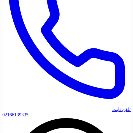
تلفن ثابت
02166139335