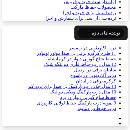
لوله داربست خرید و فروش
محصولات حفاظ مارکت
نرده استیل برای خرید و اجرا
نرده سی ان سی برای سفارش و اجرا
نوشته های تازه
درب آکاردئونی در رامسر
11 طرح کرکره برقی بی صدا موتور توبولار
حفاظ شاخ گوزنی دیوار در کرمانشاه
12 مدل درب حیاط فلزی دو لنگه شیک
سایبان برقی در اردبیل
درب آکاردئونی در یاسوج
کرکره برقی در آبادان
13 مدل جک درب پارکینگ بی صدا برای تردد کم
10 مدل درب پارکینگ ویلایی دو لنگه
حفاظ شاخ گوزنی دیوار در یزد
9 نمونه درب پارکینگ حیاط لولایی کاربردی
درب حیاط در دماوند
صفحه
صفحه
قبلی
بعدی