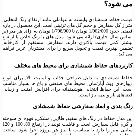
می شود؟
قیمت حفاظ شمشادی وابسته به عواملی مانند ارتفاع, رنگ انتخابی,
متراژ کل سفارش و حجم گل های تزئینی است. این محصول در بازه
قیمتی حدود
1/002/000
تومان تا
1/798/000
تومان به ازای هر متر (بر
اساس سال حاری) ارائه می شود. مدل های با رنگ خاص یا ارتفاع
بیشتر کمی قیمت بالاتری دارند. سفارش مستقیم از کارخانه,
تضمین بهترین قیمت و تحویل سریع را برای مشتریان عزیز فراهم
می کند.
کاربردهای حفاظ شمشادی برای محیط های مختلف
حفاظ شمشادی به دلیل طراحی جذاب و امنیت بالا, برای انواع
دیوارهای ویلا, آپارتمان, محیط های صنعتی و باغ ها بسیار مناسب
است. این حفاظ انتخابی هوشمندانه برای افزایش امنیت و زیبایی
فضاهای باز و نیمه باز است.
رنگ بندی و ابعاد سفارشی حفاظ شمشادی
این مدل حفاظ در رنگ های سفید, طلایی, مشکی, قهوه ای سوخته
و کرم قابل سفارش است و قابلیت تولید در ارتفاع 80, 100 و 120
سانتی متر را دارد تا متناسب با نیاز هر پروژه اجرا شود. ساخت