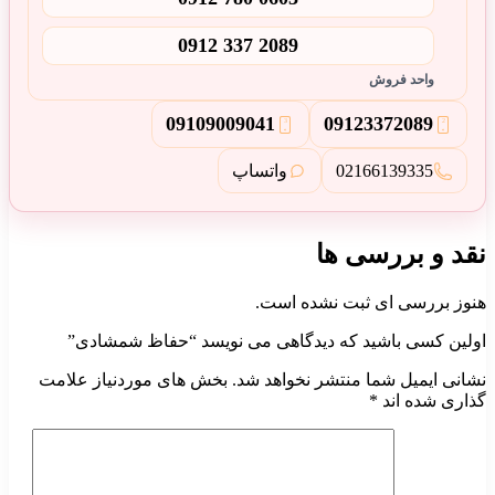
0912 337 2089
واحد فروش
0910
900
9041
0912
337
2089
3
2
02166139335
واتساپ
نقد و بررسی ها
هنوز بررسی ای ثبت نشده است.
اولین کسی باشید که دیدگاهی می نویسد “حفاظ شمشادی”
نشانی ایمیل شما منتشر نخواهد شد.
بخش های موردنیاز علامت
گذاری شده اند
*