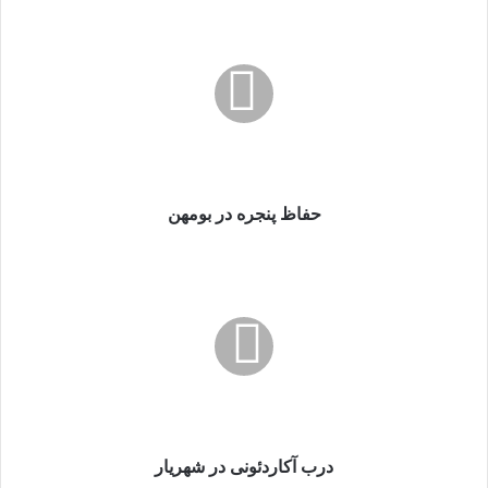
حفاظ
پنجره
در
بومهن
حفاظ پنجره در بومهن
درب
آکاردئونی
در
شهریار
درب آکاردئونی در شهریار