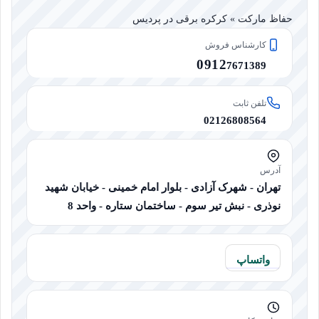
حفاظ مارکت » کرکره برقی در پردیس
کارشناس فروش
0912
7671389
تلفن ثابت
02126808564
آدرس
تهران - شهرک آزادی - بلوار امام خمینی - خیابان شهید
نوذری - نبش تیر سوم - ساختمان ستاره - واحد 8
واتساپ