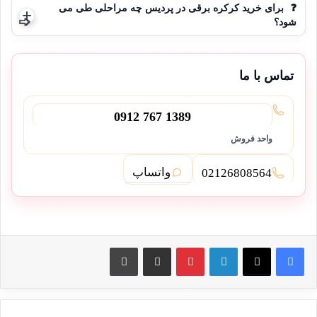
❓
برای خرید کرکره برقی در پردیس چه مراحلی طی می
شود؟
تماس با ما
0912 767 1389
واحد فروش
واتساپ
02126808564
لینکدین
پین ترست
از طریق ایمیل به اشتراک بگذارید
چاپ کنید