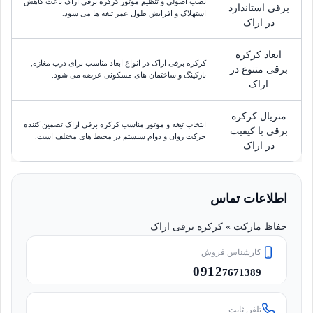
نصب اصولی و تنظیم موتور کرکره برقی اراک باعث کاهش
برقی استاندارد
استهلاک و افزایش طول عمر تیغه ها می شود.
در اراک
ابعاد کرکره
کرکره برقی اراک در انواع ابعاد مناسب برای درب مغازه,
برقی متنوع در
پارکینگ و ساختمان های مسکونی عرضه می شود.
اراک
متریال کرکره
انتخاب تیغه و موتور مناسب کرکره برقی اراک تضمین کننده
برقی با کیفیت
حرکت روان و دوام سیستم در محیط های مختلف است.
در اراک
اطلاعات تماس
حفاظ مارکت » کرکره برقی اراک
کارشناس فروش
0912
7671389
تلفن ثابت