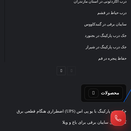
درب آکاردئونی در استان مازندران
درب حیاط در قشم
سایبان برقی در گنبدکاووس
جک درب پارکینگ در بجنورد
جک درب پارکینگ در شیراز
حفاظ پنجره در قم
صفحه
صفحه
قبلی
بعدی
محصولات
جک درب پارکینگ با یو پی اس (UPS) اضطراری هنگام قطعی برق
کاربردهای سایبان برقی برای باغ و ویلا