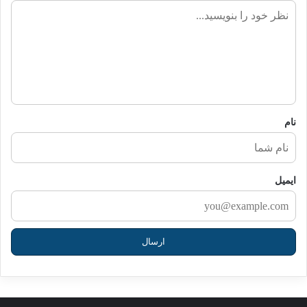
ن
ظ
ر
ش
م
ا
نام
ایمیل