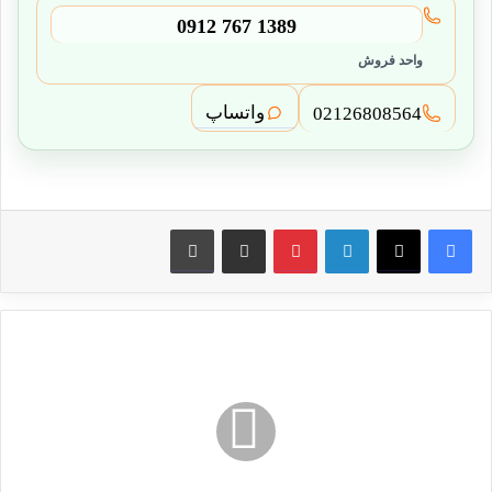
0912 767 1389
واحد فروش
واتساپ
02126808564
لینکدین
پین ترست
از طریق ایمیل به اشتراک بگذارید
چاپ کنید
درب
آکاردئونی
در
گنبدکاووس