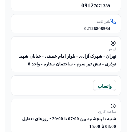
0912
7671389
تلفن ثابت
02126808564
آدرس
تهران - شهرک آزادی - بلوار امام خمینی - خیابان شهید
نوذری - نبش تیر سوم - ساختمان ستاره - واحد 8
واتساپ
ساعت کاری
شنبه تا پنجشنبه بین 07:00 تا 20:00 • روزهای تعطیل
08:00 تا 15:00