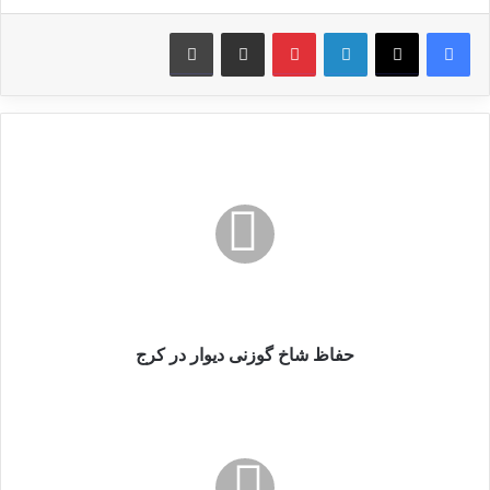
لینکدین
پین ترست
از طریق ایمیل به اشتراک بگذارید
چاپ کنید
حفاظ
شاخ
گوزنی
دیوار
در
کرج
حفاظ شاخ گوزنی دیوار در کرج
حفاظ
شاخ
گوزنی
دیوار