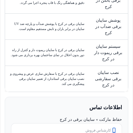
برقی بالکن در
دقیق و هماهنگی رنگ با قاب پنجره اجرا می گردد.
کرج
پوشش سایبان
سایبان برقی در کرج با پوشش ضدآب و پارچه ضد UV
برقی ضدآب در
سایبان در برابر باران و تابش مستقیم مقاوم است.
کرج
سیستم سایبان
سایبان برقی در کرج با سایبان ریموت دار و کنترل از راه
برقی ریموت دار
دور بدون اخلال در نمای ساختمان بهره برداری می شود.
در کرج
نصب سایبان
سایبان برقی در کرج با سفارش سازی عرض و پیشروی و
برقی سفارشی
نصب سایبان برقی استاندارد از تعمیر سایبان برقی
پیشگیری می کند.
در کرج
اطلاعات تماس
حفاظ مارکت » سایبان برقی در کرج
کارشناس فروش