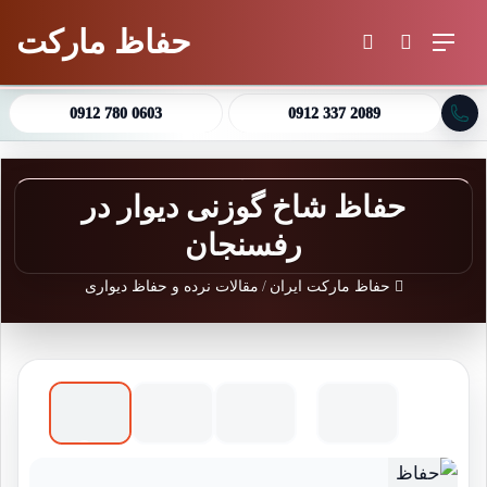
حفاظ مارکت
منو
جستجو برای
تغییر پوسته
0912 780 0603
0912 337 2089
حفاظ شاخ گوزنی دیوار در
رفسنجان
حفاظ مارکت ایران
/
مقالات نرده و حفاظ دیواری