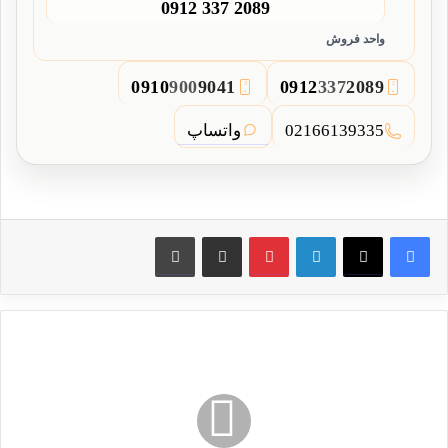
0912 337 2089
واحد فروش
0910
900
9041
0912
337
2089
3
2
واتساپ
02166139335
لینکدین
پین ترست
از طریق ایمیل به اشتراک بگذارید
چاپ کنید
درب
آکاردئونی
در
قشم