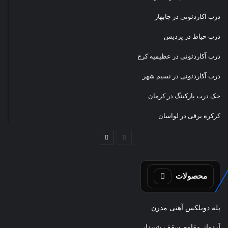
درب آکاردئونی در چابهار
درب حیاط در پردیس
درب آکاردئونی در عظیمیه کرج
درب آکاردئونی در نسیم شهر
جک درب پارکینگ در کرمان
کرکره برقی در لواسان
صفحه
صفحه
قبلی
بعدی
محصولات
پله دوبلکس آهنی مدرن
آردواز مقاوم سقف شیبدار