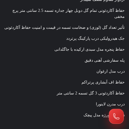
حفاظ آکاردئونی تمام گل دوبل چهار جداره تسمه 2.5 سانتی متر پرچ
مخفی
تأثیر تعداد گل (لوزی) و ضخامت تسمه در قیمت و امنیت حفاظ آکاردئونی
جک هیدرولیکی درب پارکینگ پرتردد
حفاظ پنجره مدل سبدی ارکیده با جاگلدانی
پله سفارشی آهنی دقیق
درب مدل ارغوان
حفاظ اف آبشاری پرتراکم
حفاظ آکاردئونی 3 گل تسمه 2 سانتی متر
درب مدرن لاینورا
درب فرفورژه مدل پیچک