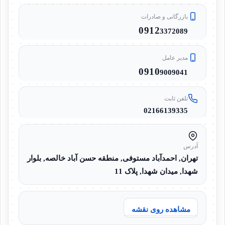
بازرگانی و صادرات
0912
3372089
مدیر عامل
0910
9009041
تلفن ثابت
02166139335
آدرس
تهران, احمدآباد مستوفی, منطقه حسن آباد خالصه, بلوار
شهدا, میدان شهدا, پلاک 11
مشاهده روی نقشه