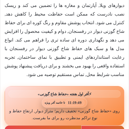
دیوارهای ویلا, آپارتمان و مغازه ها را تضمین می کند و ریسک
نصب نادرست که ممکن است حفاظت محیط را کاهش دهد,
کنترل می شود. انتخاب پوشش مقاوم و رنگ کوره ای برای حفاظ
شاخ گوزنی دیوار در رفسنجان, دوام و کیفیت محصول را افزایش
می دهد و نگهداری دوره ای ساده تری را فراهم می کند. انواع
مدل ها و سبک های حفاظ شاخ گوزنی دیوار در رفسنجان با
رعایت استانداردهای ایمنی و تطبیق با نمای ساختمان, تجربه
استفاده واقعی را بهبود می بخشند و برای دریافت پیشنهاد پوشش
مناسب شرایط محل, تماس مستقیم توصیه می شود.
⚡
آفر اول هفته «حفاظ شاخ گوزنی»
11:19:46
تا خاتمه آفر ویژه
روی «حفاظ شاخ گوزنی» تخفیف داریم؛ متراژ دیوار, ارتفاع حفاظ و
نوع تراکم مدنظرت رو برای ما بفرست.