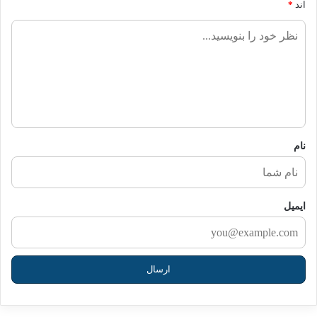
اند
*
ن
ظ
ر
ش
م
ا
نام
ایمیل