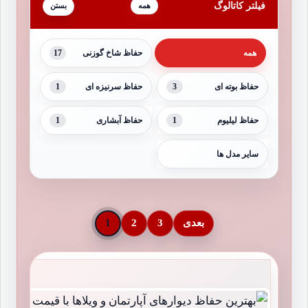
فیلتر کاتالوگ
همه
17
همه
حفاظ شاخ گوزنی
1
3
حفاظ بوته ای
حفاظ سرنیزه ای
1
1
حفاظ لیلیوم
حفاظ آبشاری
سایر مدل ها
بعدی
3
2
1