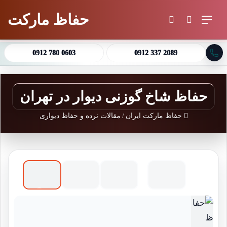
حفاظ مارکت
منو
جستجو برای
تغییر پوسته
0912 780 0603
0912 337 2089
حفاظ شاخ گوزنی دیوار در تهران
حفاظ مارکت ایران
/
مقالات نرده و حفاظ دیواری