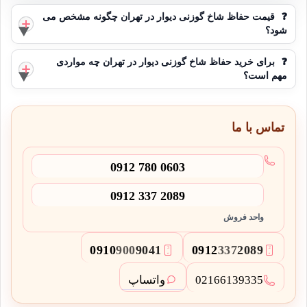
❓
قیمت حفاظ شاخ گوزنی دیوار در تهران چگونه مشخص می
شود؟
❓
برای خرید حفاظ شاخ گوزنی دیوار در تهران چه مواردی
مهم است؟
تماس با ما
0912 780 0603
0912 337 2089
واحد فروش
0910
900
9041
0912
337
2089
3
2
واتساپ
02166139335