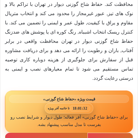
محافظت کند. حفاظ شاخ گوزنی دیوار در تهران با تراکم بالا و
نوک های تیز, عبور غیرمجاز را محدود می کند و انتخاب متریال
مقاوم و یراق با کیفیت, طول عمر و ایمنی را تضمین می کند. با
کنترل ریسک انتخاب اشبباه, رنگ کوره ای یا پوشش های ضدزنگ
حفاظ شاخ گوزنی دیوار در تهران محافظت واقعی در برابر
آفتاب, باران و رطوبت را ارائه می دهد و برای دریافت مشاوره
قبل از سفارش برای جلوگیری از هزینه دوباره کاری توصیه
تماس مستقیم می شود تا تمام معیارهای نصب و ایمنی به
درستی رعایت گردد.
قیمت ویژه «حفاظ شاخ گوزنی»
18:01:29
تا خاتمه آفر ویژه
برای «حفاظ شاخ گوزنی» آفر فعاله؛ طول دیوار و شرایط نصب رو
بفرست تا مدل مناسب پیشنهاد بشه.