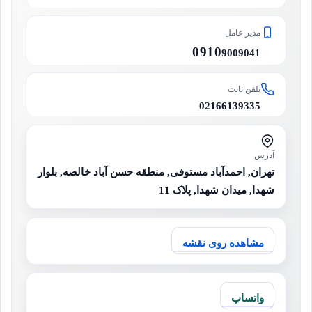
مدیر عامل
0910
9009041
تلفن ثابت
02166139335
آدرس
تهران, احمدآباد مستوفی, منطقه حسن آباد خالصه, بلوار
شهدا, میدان شهدا, پلاک 11
مشاهده روی نقشه
واتساپ