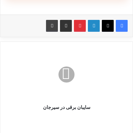
لینکدین
پین ترست
از طریق ایمیل به اشتراک بگذارید
چاپ کنید
سایبان
برقی
در
سیرجان
سایبان برقی در سیرجان
جک
درب
پارکینگ